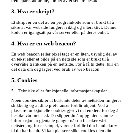
tredjeparts-aktørene, i løpet av et senere besøk.
3. Hva er skript?
Et skript er en del av en programkode som er brukt til å
sikre at vår webside fungerer riktig og interaktivt. Denne
koden er igangsatt på vår server eller på deres enhet.
4. Hva er en web beacon?
En web beacon (eller pixel tag) er en liten, usynlig del av
en tekst eller et bilde på en nettside som er brukt til å
overvåke trafikken på en nettside. For å få til dette, blir en
del data om deg lagret ved bruk av web beacon.
5. Cookies
5.1 Tekniske eller funksjonelle informasjonskapsler
Noen cookies sikrer at bestemte deler av nettsiden fungerer
skikkelig og at dine preferanser forblir ukjent. Ved å
plassere funksjonelle cookies gjør vi det enklere for deg å
besøke vårt nettsted. Da slipper du å oppgi den samme
informasjonen gjentatte ganger når du besøker vårt
nettsted, og for eksempel, varene forblir i din handlekurv
til du har betalt. Vi kan plassere slike cookies uten din