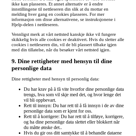
ikke kan plasseres. Et annet alternativ er å endre
innstillingene til nettleseren din slik at du mottar en
melding hver gang en cookies plasseres. For mer
informasjon om disse alternativene, se instruksjonene i
Hjelp-delen i nettleseren.
Vennligst merk at vårt nettsted kanskje ikke vil fungere
skikkelig hvis alle cookies er deaktivert. Hvis du sletter alle
cookies i nettleseren din, vil de bli plassert tilbake igjen
med din tillatelse, når du besøker vårt nettsted igjen.
9. Dine rettigheter med hensyn til dine
personlige data
Dine rettigheter med hensyn til personlig data:
Du har krav på å få vite hvorfor dine personlige data
trengs, hva som vil skje med det, og hvor lenge det
vil bli oppbevart.
Rett til innsyn: Du har rett til å få innsyn i de av dine
personlige data som er kjent for oss.
Rett til å korrigere: Du har rett til å tilføye, korrigere,
og ha dine personlige data slettet eller blokkert når
du måtte ønske det..
Hvis du gir oss ditt samtykke til å behandle dataene