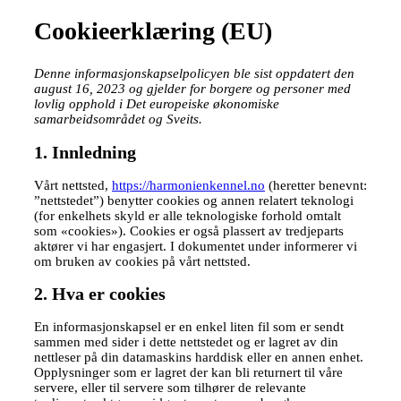
Cookieerklæring (EU)
Denne informasjonskapselpolicyen ble sist oppdatert den
august 16, 2023 og gjelder for borgere og personer med
lovlig opphold i Det europeiske økonomiske
samarbeidsområdet og Sveits.
1. Innledning
Vårt nettsted,
https://harmonienkennel.no
(heretter benevnt:
”nettstedet”) benytter cookies og annen relatert teknologi
(for enkelhets skyld er alle teknologiske forhold omtalt
som «cookies»). Cookies er også plassert av tredjeparts
aktører vi har engasjert. I dokumentet under informerer vi
om bruken av cookies på vårt nettsted.
2. Hva er cookies
En informasjonskapsel er en enkel liten fil som er sendt
sammen med sider i dette nettstedet og er lagret av din
nettleser på din datamaskins harddisk eller en annen enhet.
Opplysninger som er lagret der kan bli returnert til våre
servere, eller til servere som tilhører de relevante