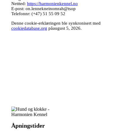
Nettted:
https://harmonienkennel.no
E-post:
on.lennekneinomrah@tsop
Telefonnr: (+47) 51 55 09 52
Denne cookie-erklæringen ble synkronisert med
cookiedatabase.org
påaugust 5, 2026.
Åpningstider